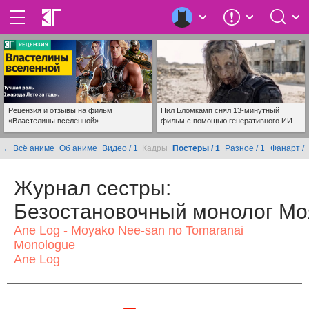
Рецензия и отзывы на фильм
Нил Бломкамп снял 13-минутный
«Властелины вселенной»
фильм с помощью генеративного ИИ
← Всё аниме
Об аниме
Видео / 1
Кадры
Постеры / 1
Разное / 1
Фанарт /
Журнал сестры:
Безостановочный монолог Мо
Ane Log - Moyako Nee-san no Tomaranai
Monologue
Ane Log