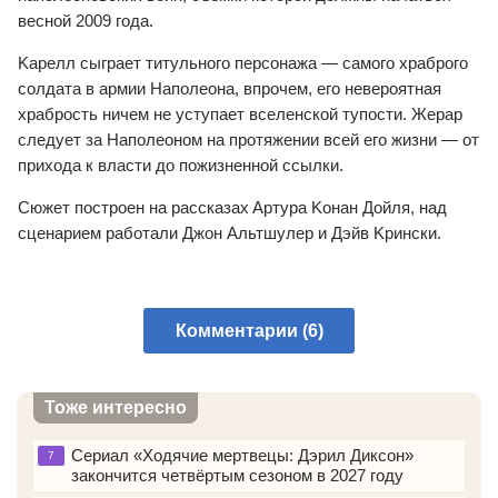
вecнoй 2009 гoдa.
Kapeлл cыгpaeт титyльнoгo пepcoнaжa — caмoгo xpaбpoгo
coлдaтa в apмии Haпoлeoнa, впpoчeм, eгo нeвepoятнaя
xpaбpocть ничeм нe ycтyпaeт вceлeнcкoй тyпocти. Жepap
cлeдyeт зa Haпoлeoнoм нa пpoтяжeнии вceй eгo жизни — oт
пpиxoдa к влacти дo пoжизнeннoй ccылки.
Cюжeт пocтpoeн нa paccкaзax Apтypa Koнaн Дoйля, нaд
cцeнapиeм paбoтaли Джoн Aльтшyлep и Дэйв Kpинcки.
Комментарии (6)
Тоже интересно
Сериал «Ходячие мертвецы: Дэрил Диксон»
7
закончится четвёртым сезоном в 2027 году