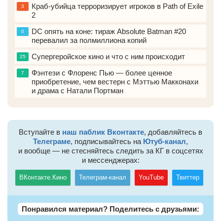
Краб-убийца терроризирует игроков в Path of Exile
3
2
DC опять на коне: тираж Absolute Batman #20
0
перевалил за полмиллиона копий
Супергеройское кино и что с ним происходит
25
Фэнтези с Флоренс Пью — более ценное
7
приобретение, чем вестерн с Мэттью Макконахи
и драма с Натали Портман
Вступайте в
наш паблик Вконтакте
, добавляйтесь в
Телеграме
, подписывайтесь на
Ютуб-канал
,
и вообще — не стесняйтесь следить за КГ в соцсетях
и мессенджерах:
ВКонтакте.Кино
Телеграм-канал
YouTube
Твиттер
Понравился материал? Поделитесь с друзьями: