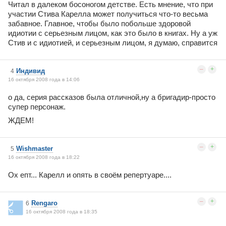
Читал в далеком босоногом детстве. Есть мнение, что при
участии Стива Карелла может получиться что-то весьма
забавное. Главное, чтобы было побольше здоровой
идиотии с серьезным лицом, как это было в книгах. Ну а уж
Стив и с идиотией, и серьезным лицом, я думаю, справится
–
+
Индивид
4
16 октября 2008 года в 14:06
о да, серия рассказов была отличной,ну а бригадир-просто
супер персонаж.
ЖДЕМ!
–
+
Wishmaster
5
16 октября 2008 года в 18:22
Ох епт... Карелл и опять в своём репертуаре....
–
+
Rengaro
6
16 октября 2008 года в 18:35