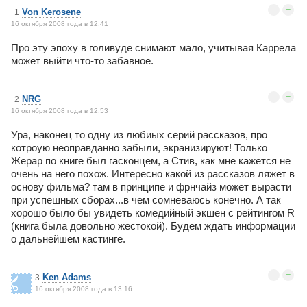
–
+
Von Kerosene
1
16 октября 2008 года в 12:41
Про эту эпоху в голивуде снимают мало, учитывая Каррела
может выйти что-то забавное.
–
+
NRG
2
16 октября 2008 года в 12:53
Ура, наконец то одну из любиых серий рассказов, про
котроую неоправданно забыли, экранизируют! Только
Жерар по книге был гасконцем, а Стив, как мне кажется не
очень на него похож. Интересно какой из рассказов ляжет в
основу фильма? там в принципе и фрнчайз может вырасти
при успешных сборах...в чем сомневаюсь конечно. А так
хорошо было бы увидеть комедийный экшен с рейтингом R
(книга была довольно жестокой). Будем ждать информации
о дальнейшем кастинге.
–
+
Ken Adams
3
16 октября 2008 года в 13:16