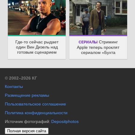
Где-то сейчас рыдает
Стриминг
СЕРИАЛЫ
один Вин Дизель над
Apple теперь проклят
готовым сценарием
сериалом «Бухта
финальной части
вдов»: комедийный
«Форсажа».
ужастик продлён на
второй сезон
© 2002–2026 КГ
Контакты
Размещение рекламы
Пользовательское соглашение
Политика конфиденциальности
Источник фотографий:
Depositphotos
Полная версия сайта