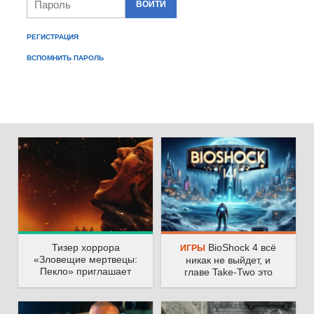
РЕГИСТРАЦИЯ
ВСПОМНИТЬ ПАРОЛЬ
Тизер хоррора
BioShock 4 всё
ИГРЫ
«Зловещие мертвецы:
никак не выйдет, и
Пекло» приглашает
главе Take-Two это
покупать билеты
очень не нравится