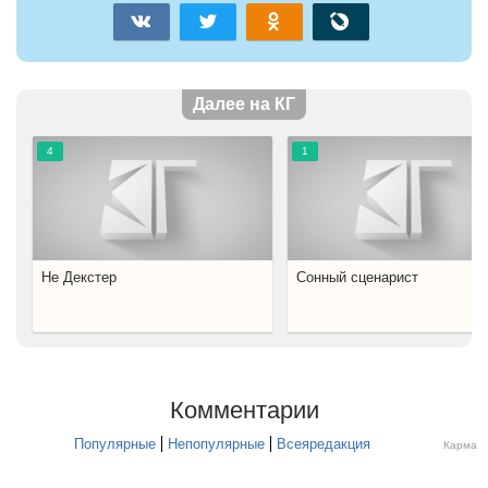
Далее на КГ
4
1
He Дeкcтep
Coнный cцeнapиcт
Комментарии
Популярные
Непопулярные
Всеяредакция
Карма