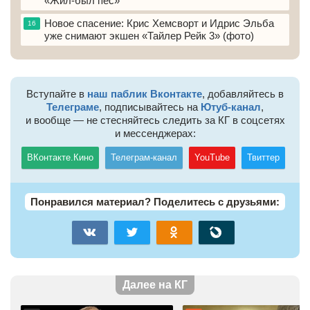
«Жил-был пёс»
Новое спасение: Крис Хемсворт и Идрис Эльба
16
уже снимают экшен «Тайлер Рейк 3» (фото)
Вступайте в
наш паблик Вконтакте
, добавляйтесь в
Телеграме
, подписывайтесь на
Ютуб-канал
,
и вообще — не стесняйтесь следить за КГ в соцсетях
и мессенджерах:
ВКонтакте.Кино
Телеграм-канал
YouTube
Твиттер
Понравился материал? Поделитесь с друзьями:
Далее на КГ