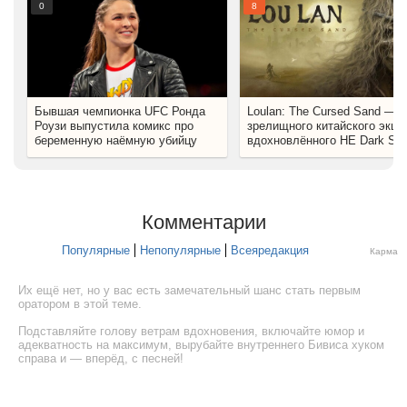
0
8
Бывшая чемпионка UFC Ронда
Loulan: The Cursed Sand — 
Роузи выпустила комикс про
зрелищного китайского экше
беременную наёмную убийцу
вдохновлённого НЕ Dark Sou
Комментарии
Популярные
Непопулярные
Всеяредакция
Карма
Их ещё нет, но у вас есть замечательный шанс стать первым
оратором в этой теме.
Подставляйте голову ветрам вдохновения, включайте юмор и
адекватность на максимум, вырубайте внутреннего Бивиса хуком
справа и — вперёд, с песней!