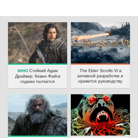
Стойкий Адам
The Elder Scrolls VI в
КИНО
активной разработке и
Драйвер: Кевин Файги
нравится руководству
годами пытается
заманить актёра в
киновселенную Marvel