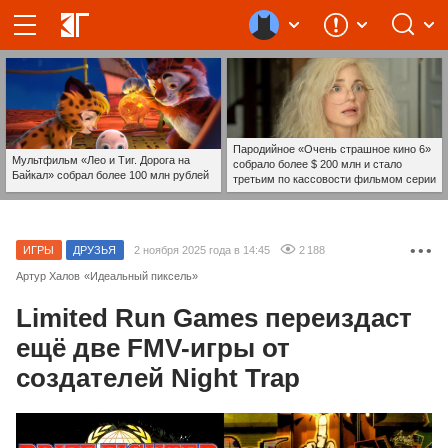
Пародийное «Очень страшное кино 6»
Мультфильм «Лео и Тиг. Дорога на
собрало более $ 200 млн и стало
Байкал» собрал более 100 млн рублей
третьим по кассовости фильмом серии
• • •
ИГРЫ
ДРУЗЬЯ
2 ноября 2025 года в 14:45
2 188
Артур Халов
«Идеальный пиксель»
Limited Run Games переиздаст
ещё две FMV-игры от
создателей Night Trap