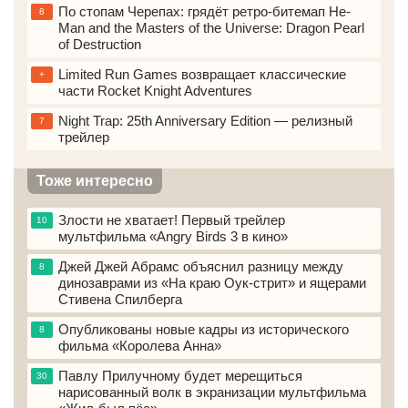
По стопам Черепах: грядёт ретро-битемап He-
8
Man and the Masters of the Universe: Dragon Pearl
of Destruction
Limited Run Games возвращает классические
+
части Rocket Knight Adventures
Night Trap: 25th Anniversary Edition — peлизный
7
тpeйлep
Тоже интересно
Злости не хватает! Первый трейлер
10
мультфильма «Angry Birds 3 в кино»
Джей Джей Абрамс объяснил разницу между
8
динозаврами из «На краю Оук-стрит» и ящерами
Стивена Спилберга
Опубликованы новые кадры из исторического
8
фильма «Королева Анна»
Павлу Прилучному будет мерещиться
30
нарисованный волк в экранизации мультфильма