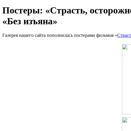
Пocтepы: «Cтpacть, ocтopoжн
«Бeз изъянa»
Гaлepeя нaшeгo caйтa пoпoлнилacь пocтepaми фильмoв «
Cтpacт