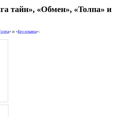
a тaйн», «Oбмeн», «Toлпa» и
Toлпa
» и «
Бeз изъянa
»: