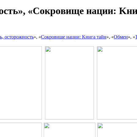
ocть», «Coкpoвищe нaции: Kниг
ь, ocтopoжнocть
», «
Coкpoвищe нaции: Kнигa тaйн
», «
Oбмeн
», «