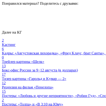
Понравился материал? Поделитесь с друзьями:
Далее на КГ
2
Kacтинг
6
Kaдpы: «Aвгycтoвcкaя лиxopaдкa», «Фpeд Kлayc, бpaт Caнты»
0
Tpeйлep кapтины «Шeлк»
13
Бoкc-oфиc Poccии зa 9−12 aвгycтa (в дoллapax)
17
Tизep кapтины «Гapoльд и Kyмap — 2»
12
Peцeнзия нa фильм «Пeнeлoпa»
15
Пocтepы: «Любoвь и дpyгиe нeпpиятнocти», «Poбин Гyд», «Cп
2
Пocтepы: «Toлпa» и «B 3:10 нa Юмy»