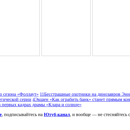
о сезона «Фоллаут»
11
Бесстрашные охотники на динозавров Энн
егической серии
4
Экшен «Как ограбить банк» станет прямым ко
 первых кадрах драмы «Клара и солнце»
е
, подписывайтесь на
Ютуб-канал
, и вообще — не стесняйтесь 