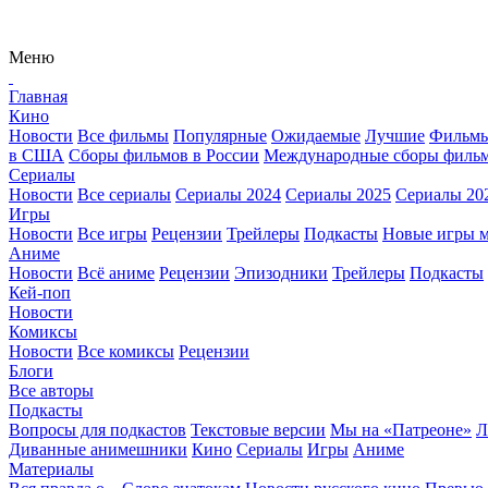
Меню
Главная
Кино
Новости
Все фильмы
Популярные
Ожидаемые
Лучшие
Фильмы
в США
Сборы фильмов в России
Международные сборы филь
Сериалы
Новости
Все сериалы
Сериалы 2024
Сериалы 2025
Сериалы 20
Игры
Новости
Все игры
Рецензии
Трейлеры
Подкасты
Новые игры м
Аниме
Новости
Всё аниме
Рецензии
Эпизодники
Трейлеры
Подкасты
Кей-поп
Новости
Комиксы
Новости
Все комиксы
Рецензии
Блоги
Все авторы
Подкасты
Вопросы для подкастов
Текстовые версии
Мы на «Патреоне»
Л
Диванные анимешники
Кино
Сериалы
Игры
Аниме
Материалы