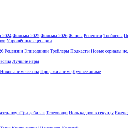
 2024
Фильмы 2025
Фильмы 2026
Жанры
Рецензии
Трейлеры
П
мов
Упрощённые сценарии
26
Рецензии
Эпизодники
Трейлеры
Подкасты
Новые сериалы не
есяца
Лучшие игры
Новое аниме сезона
Продажи аниме
Лучшее аниме
азер-шоу «Три дебила»
Телеовощи
Ноль кадров в секунду
Ежене