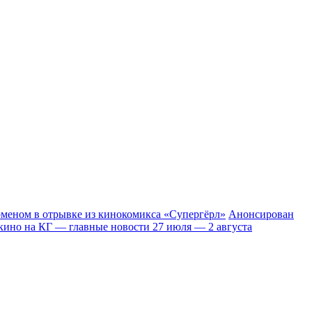
рменом в отрывке из кинокомикса «Супергёрл»
Анонсирован
кино на КГ — главные новости 27 июля — 2 августа