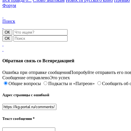
Вся правда о...
Слово знатокам
Новости русского кино
Превью
Форум
Поиск
Обратная связь со Всеяредакцией
Ошибка при отправке сообщения
Попробуйте отправить его по
Сообщение отправлено
Это успех
Общие вопросы
Подкасты и «Патреон»
Сообщить об 
Адрес страницы с ошибкой
Текст сообщения *