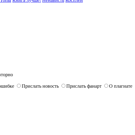
Топы
Книга лучше!
Ненависть
Косплей
вторно
ошибке
Прислать новость
Прислать фанарт
О плагиате