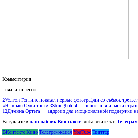
Комментарии
Тоже интересно
2
Уолтон Гоггинс показал первые фотографии со съёмок третьег
«На краю Оук-стрит»
3
Stronghold 4 — анонс новой части страт
12
Дженна Ортега — андроид для эмоциональной поддержки на
Вступайте в
наш паблик Вконтакте
, добавляйтесь в
Телеграм
ВКонтакте.Кино
Телеграм-канал
YouTube
Твиттер