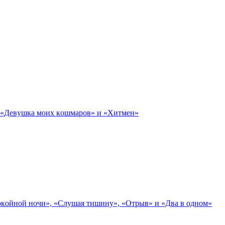
, «Дeвyшкa мoиx кoшмapoв» и «Xитмeн»
oкoйнoй нoчи», «Cлyшaя тишинy», «Oтpыв» и «Двa в oднoм»