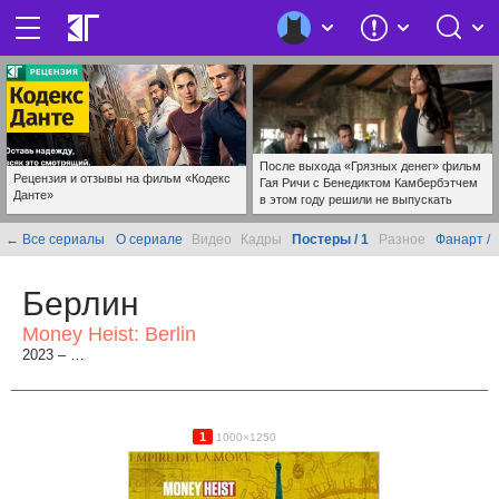
После выхода «Грязных денег» фильм
Рецензия и отзывы на фильм «Кодекс
Гая Ричи с Бенедиктом Камбербэтчем
Данте»
в этом году решили не выпускать
← Все сериалы
О сериале
Видео
Кадры
Постеры / 1
Разное
Фанарт /
Берлин
Money Heist: Berlin
2023 – …
1
1000×1250